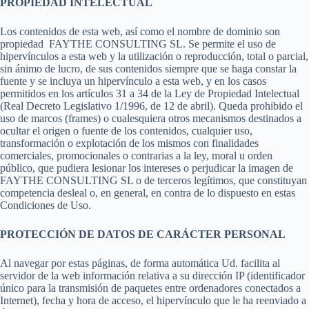
PROPIEDAD INTELECTUAL
Los contenidos de esta web, así como el nombre de dominio son
propiedad FAYTHE CONSULTING SL. Se permite el uso de
hipervínculos a esta web y la utilización o reproducción, total o parcial,
sin ánimo de lucro, de sus contenidos siempre que se haga constar la
fuente y se incluya un hipervínculo a esta web, y en los casos
permitidos en los artículos 31 a 34 de la Ley de Propiedad Intelectual
(Real Decreto Legislativo 1/1996, de 12 de abril). Queda prohibido el
uso de marcos (frames) o cualesquiera otros mecanismos destinados a
ocultar el origen o fuente de los contenidos, cualquier uso,
transformación o explotación de los mismos con finalidades
comerciales, promocionales o contrarias a la ley, moral u orden
público, que pudiera lesionar los intereses o perjudicar la imagen de
FAYTHE CONSULTING SL o de terceros legítimos, que constituyan
competencia desleal o, en general, en contra de lo dispuesto en estas
Condiciones de Uso.
PROTECCIÓN DE DATOS DE CARÁCTER PERSONAL
Al navegar por estas páginas, de forma automática Ud. facilita al
servidor de la web información relativa a su dirección IP (identificador
único para la transmisión de paquetes entre ordenadores conectados a
Internet), fecha y hora de acceso, el hipervínculo que le ha reenviado a